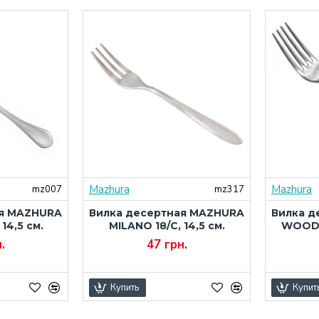
Mazhura
Mazhura
mz007
mz317
ая MAZHURA
Вилка десертная MAZHURA
Вилка д
 14,5 см.
MILANO 18/C, 14,5 см.
WOOD 
.
47 грн.
Купить
Купит