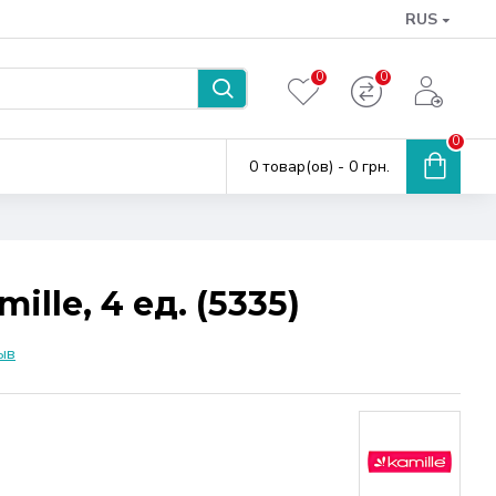
RUS
0
0
0
0 товар(ов) - 0 грн.
lle, 4 ед. (5335)
ыв