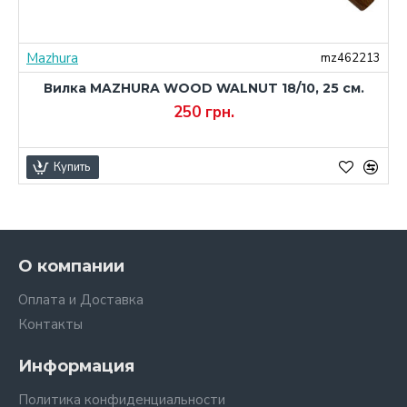
Mazhura
3
mz462213
Вилка MAZHURA WOOD WALNUT 18/10, 25 см.
250 грн.
Купить
О компании
Оплата и Доставка
Контакты
Информация
Политика конфиденциальности