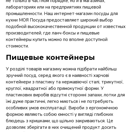
не только в частном порядке, но и в магазинах,
лабораториях или на предприятиях пищевой
промышленности. Наш интернет-магазин посуды для
кухни МОЯ Посуда предоставляет широкий выбор
подобной высококачественной продукции от известных
производителей, где ланч-боксы и пищевые
контейнеры купить можно по вполне доступной
стоимости.
Пищевые контейнеры
У розділі товарів магазину можна підібрати найбільш
зручний посуд, серед якого є в наявності харчові
контейнери з пластику та нержавіючої сталі, трикутної,
круглої, квадратної або прямокутної форми.
У
пластикових виробів відсутні сторонні запахи, лотки для
їжі дуже практичні, легко миються і не потребують
особливих умов експлуатації.
Вироби з ергономічною
формою являють собою ємності у вигляді глибоких
блюдець з кришками, що щільно закриваються.
Це
дозволяє зберігати в них очищений продукт досить