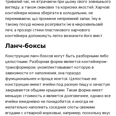
тривалий час, не втрачаючи при цьому свого зовнішнього
вигляду, а також смакових та корисних якостей.
Харчові
контейнери можна зберігати в холодильник, не
переживаючи, що проникне неприємний запах.
Їжу в
такому посуді можна розігрівати їжі в мікрохвильовій
печі, а прозорі стінки пластикового харчового
контейнера допоможуть легко визначити його вміст.
Ланч-боксы
Конструкции ланч-боксов могут быть разборными либо
целостными. Разборная форма является контейнером-
трансформером, укомплектовывают которую в
зависимости от наполнения, она гораздо
функциональнее и проще моется. Целостные же
конструкции имеют ячейки под разную пищу и зачастую
закрываются общими крышками. Такая форма имеет
меньшую стоимость и является долговечнее, однако все
ячейки ежедневно не понадобятся, и иногда не
желательно наполнять соседние слоты свежими
ягодами с отварной морковью, например, поскольку вкус