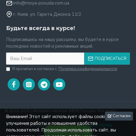
info@moya-posuda.com.ua
г. Киев, ул. Гарета Джонса 11/2
Будьте всегда в курсе!
Подписавшись на нашу рассылку, вы будете в курсе
последних новостей и рекламных акций.
ПОДПИСАТЬСЯ
Я прочитал и согласен с
Политика конфиденциальности
© 2018-2025 | Интернет-магазин «МОЯ Посуда». Все права
Согласен
Внимание! Этот сайт использует файлы cookie для
защищены.
улучшения работы и повышения удобства
Potapov Media
Техподдержка и Mедиа‑PR -
пользователей. Продолжая использовать сайт, вы
ФИЛЬТР ТОВАРОВ