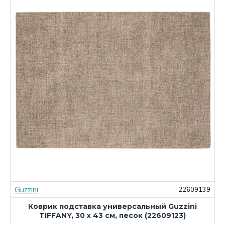
Guzzini
3
22609139
Коврик подставка универсальный Guzzini
TIFFANY, 30 х 43 см, песок (22609123)