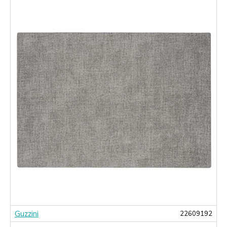
Guzzini
9
22609192