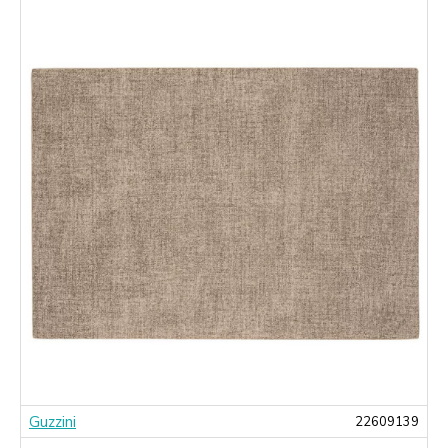
Guzzini
3
22609139