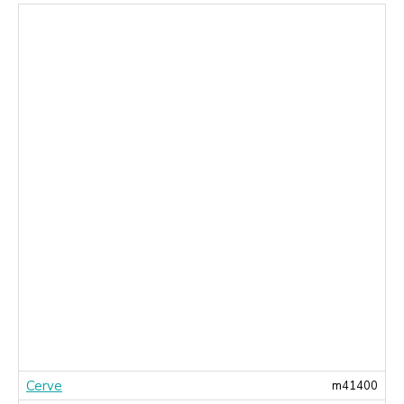
Cerve
0
m41400