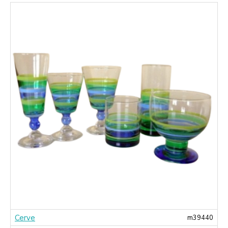
Cerve
1
m39440