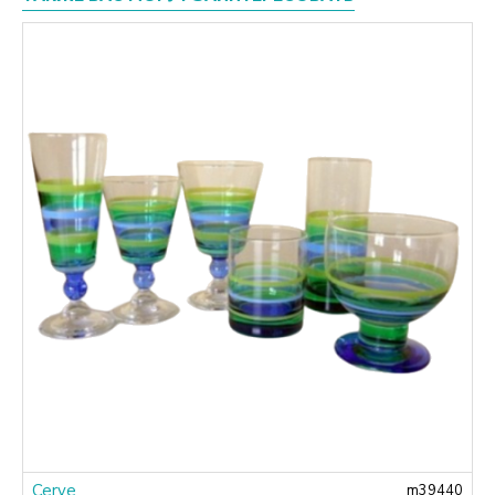
Cerve
1
m39440