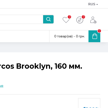
RUS
0
0
0
0 товар(ов) - 0 грн.
os Brooklyn, 160 мм.
ыв