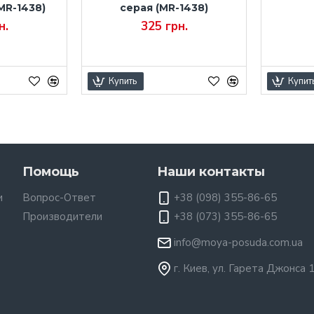
MR-1438)
серая (MR-1438)
н.
325 грн.
Купить
Купит
Помощь
Наши контакты
и
Вопрос-Ответ
+38 (098) 355-86-65
Производители
+38 (073) 355-86-65
info@moya-posuda.com.ua
г. Киев, ул. Гарета Джонса 