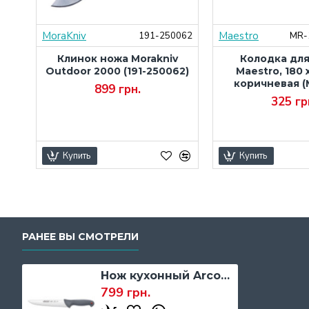
MoraKniv
Maestro
000
191-250062
MR-
ura
Клинок ножа Morakniv
Колодка дл
,
Outdoor 2000 (191-250062)
Maestro, 180 x
S-
коричневая (
899 грн.
325 гр
Купить
Купить
РАНЕЕ ВЫ СМОТРЕЛИ
Нож кухонный Arcos Сolour-Prof, 200 мм. (241700)
799 грн.