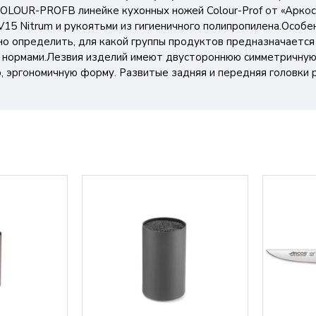
COLOUR-PROFВ линейке кухонных ножей Colour-Prof от «Арк
V15 Nitrum и рукоятьми из гигиеничного полипропилена.Особе
о определить, для какой группы продуктов предназначается 
и нормами.Лезвия изделий имеют двустороннюю симметричную
ю, эргономичную форму. Развитые задняя и передняя головки