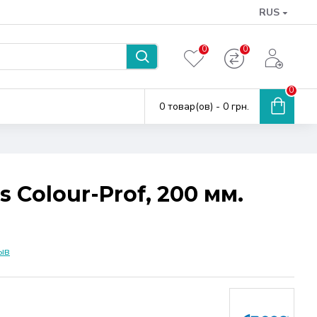
RUS
0
0
0
0 товар(ов) - 0 грн.
 Сolour-Prof, 200 мм.
ыв