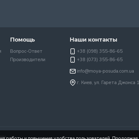
Помощь
Наши контакты
и
Вопрос-Ответ
+38 (098) 355-86-65
Производители
+38 (073) 355-86-65
info@moya-posuda.com.ua
г. Киев, ул. Гарета Джонса 
ены.
ния работы и повышения удобства пользователей. Продолжая 