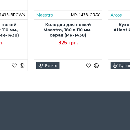
Maestro
Arcos
1438-BROWN
MR-1438-GRAY
я ножей
Колодка для ножей
Кухо
 110 мм.,
Maestro, 180 x 110 мм.,
Atlanti
MR-1438)
серая (MR-1438)
н.
325 грн.
Купить
Купит