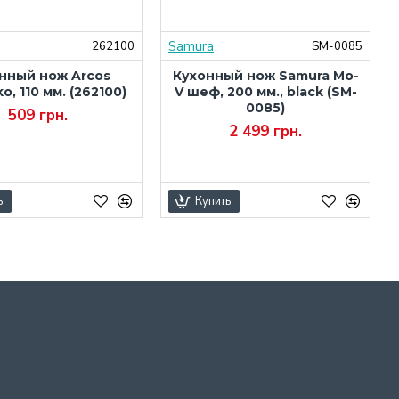
Samura
262100
SM-0085
нный нож Arcos
Кухонный нож Samura Mo-
ko, 110 мм. (262100)
V шеф, 200 мм., black (SM-
0085)
509 грн.
2 499 грн.
ь
Купить