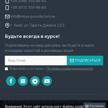
+38 (098) 355-86-65
+38 (073) 355-86-65
info@moya-posuda.com.ua
г. Киев, ул. Гарета Джонса 11/2
Будьте всегда в курсе!
Подписавшись на нашу рассылку, вы будете в курсе
последних новостей и рекламных акций.
ПОДПИСАТЬСЯ
Я прочитал и согласен с
Политика конфиденциальности
© 2018-2025 | Интернет-магазин «МОЯ Посуда». Все права
Согласен
Внимание! Этот сайт использует файлы cookie для
защищены.