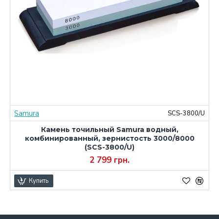
Samura
M
SCS-3800/U
Камень точильный Samura водный,
комбинированный, зернистость 3000/8000
(SCS-3800/U)
2 799 грн.
Купить