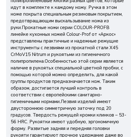
полипропиленовые кнопки разных цветов, которые
идут в комплекте к каждому ножу. Ручка в этом
ноже покрыта специальным резиновым покрытием,
предотвращающим выскальзывание ножа из
руки.Прокатные ножи серии COLOUR-PROFВ
линейке кухонных ножей Colour-Prof от «Аркос»
представлены практичные и надежные режущие
инструменты с лезвиями из прокатной стали X45
CrMoV15 Nitrum и рукоятьми из гигиеничного
полипропилена.Особенностью этой серии является
наличие в рукоятьх специальной цветной пробки, с
помощью которой можно определить, для какой
группы продуктов предназначается нож. Таким
образом, достигается лучший контроль в
соответствии с европейскими санитарно-
гигиеничными нормами.Лезвия изделий имеют
двустороннюю симметричную заточку под 20
градусов. Твердость режущей кромки клинков – 53-
56 HRC. Рукоятки имеют удобную, эргономичную
форму. Развитые задняя и передняя головки
рукояти гарантируют прочное удержание даже во