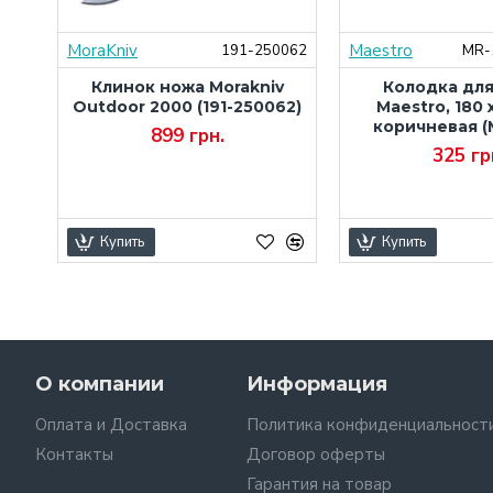
MoraKniv
Maestro
000
191-250062
MR-
ura
Клинок ножа Morakniv
Колодка дл
,
Outdoor 2000 (191-250062)
Maestro, 180 x
S-
коричневая (
899 грн.
325 гр
Купить
Купить
О компании
Информация
Оплата и Доставка
Политика конфиденциальност
Контакты
Договор оферты
Гарантия на товар