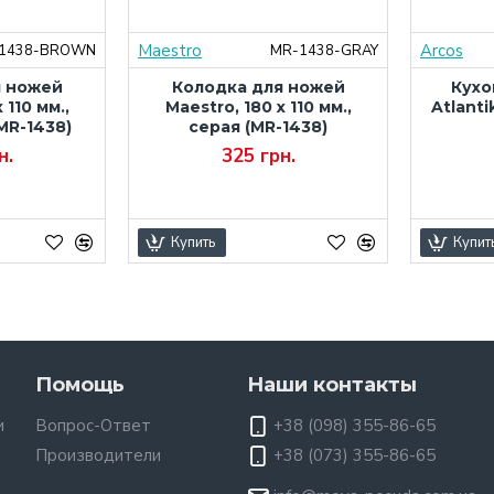
Maestro
Arcos
1438-BROWN
MR-1438-GRAY
я ножей
Колодка для ножей
Кухо
 110 мм.,
Maestro, 180 x 110 мм.,
Atlanti
MR-1438)
серая (MR-1438)
н.
325 грн.
Купить
Купит
Помощь
Наши контакты
и
Вопрос-Ответ
+38 (098) 355-86-65
Производители
+38 (073) 355-86-65