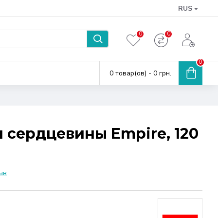
RUS
0
0
0
0 товар(ов) - 0 грн.
 сердцевины Empire, 120
ыв