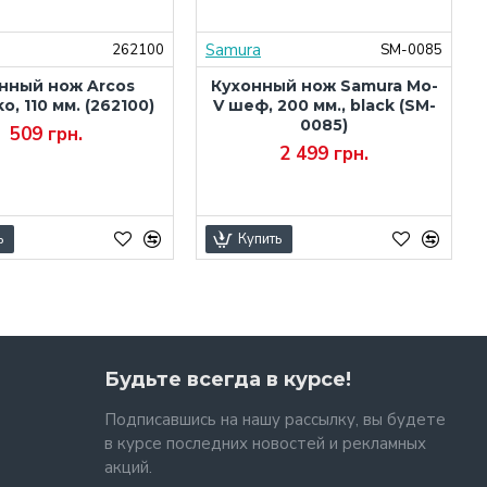
Samura
262100
SM-0085
нный нож Arcos
Кухонный нож Samura Mo-
ko, 110 мм. (262100)
V шеф, 200 мм., black (SM-
0085)
509 грн.
2 499 грн.
ь
Купить
Будьте всегда в курсе!
Подписавшись на нашу рассылку, вы будете
в курсе последних новостей и рекламных
акций.