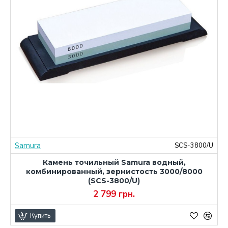
Samura
M
SCS-3800/U
Камень точильный Samura водный,
комбинированный, зернистость 3000/8000
(SCS-3800/U)
2 799 грн.
Купить