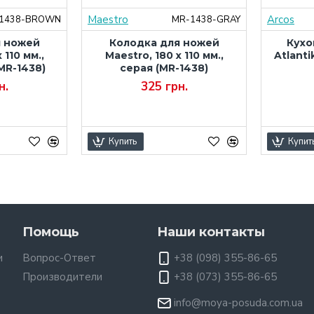
Maestro
Arcos
1438-BROWN
MR-1438-GRAY
я ножей
Колодка для ножей
Кухо
 110 мм.,
Maestro, 180 x 110 мм.,
Atlanti
MR-1438)
серая (MR-1438)
н.
325 грн.
Купить
Купит
Помощь
Наши контакты
и
Вопрос-Ответ
+38 (098) 355-86-65
Производители
+38 (073) 355-86-65
info@moya-posuda.com.ua