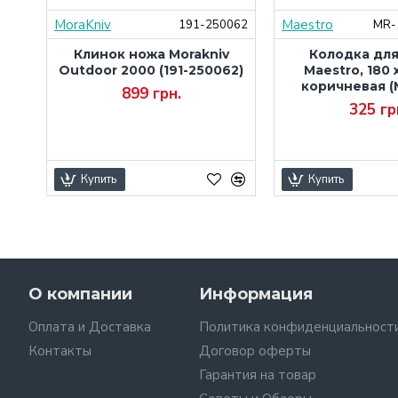
MoraKniv
Maestro
000
191-250062
MR-
ura
Клинок ножа Morakniv
Колодка дл
,
Outdoor 2000 (191-250062)
Maestro, 180 x
S-
коричневая (
899 грн.
325 гр
Купить
Купить
О компании
Информация
Оплата и Доставка
Политика конфиденциальност
Контакты
Договор оферты
Гарантия на товар