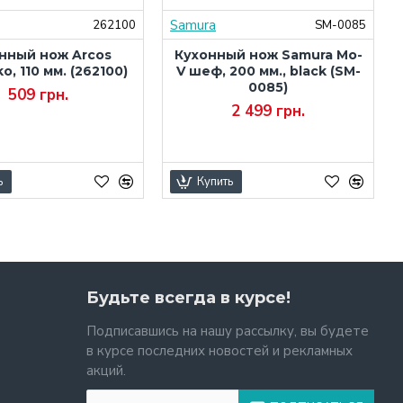
Samura
262100
SM-0085
нный нож Arcos
Кухонный нож Samura Mo-
ko, 110 мм. (262100)
V шеф, 200 мм., black (SM-
0085)
509 грн.
2 499 грн.
ь
Купить
Будьте всегда в курсе!
Подписавшись на нашу рассылку, вы будете
в курсе последних новостей и рекламных
акций.