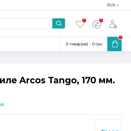
RUS
0
0
0
0 товар(ов) - 0 грн.
ле Arcos Tango, 170 мм.
ыв