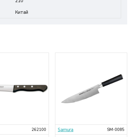
210
Китай
Samura
262100
SM-0085