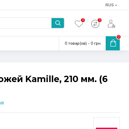
RUS
0
0
0
0 товар(ов) - 0 грн.
жей Kamille, 210 мм. (6
ыв