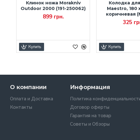
ura
Клинок ножа Morakniv
Колодка дл
,
Outdoor 2000 (191-250062)
Maestro, 180 x
S-
коричневая (
899 грн.
325 гр
Купить
Купить
О компании
Информация
Оплата и Доставка
Политика конфиденциальност
Контакты
Договор оферты
Гарантия на товар
Советы и Обзоры