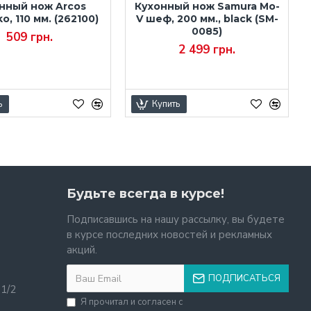
нный нож Arcos
Кухонный нож Samura Mo-
ko, 110 мм. (262100)
V шеф, 200 мм., black (SM-
0085)
509 грн.
2 499 грн.
ь
Купить
Будьте всегда в курсе!
Подписавшись на нашу рассылку, вы будете
в курсе последних новостей и рекламных
акций.
ПОДПИСАТЬСЯ
11/2
Я прочитал и согласен с