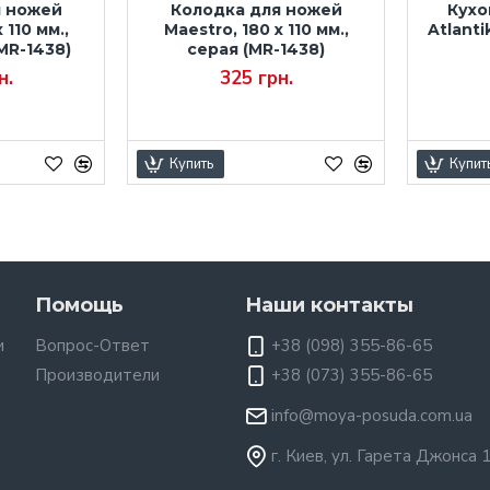
я ножей
Колодка для ножей
Кухо
 110 мм.,
Maestro, 180 x 110 мм.,
Atlanti
MR-1438)
серая (MR-1438)
н.
325 грн.
Купить
Купит
Помощь
Наши контакты
и
Вопрос-Ответ
+38 (098) 355-86-65
Производители
+38 (073) 355-86-65
info@moya-posuda.com.ua
г. Киев, ул. Гарета Джонса 