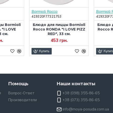
Bormioli Rocco
Bormioli 
419320F77321753
419320F7
ы Bormioli
Блюдо для пиццы Bormioli
Блюдо д
 "I LOVE
Rocco RONDA "I LOVE PIZZ
Rocco R
3 см.
RED", 33 см.
н.
453 грн.
Купить
Купит
Помощь
Наши контакты
и
Вопрос-Ответ
+38 (098) 355-86-65
Производители
+38 (073) 355-86-65
info@moya-posuda.com.ua