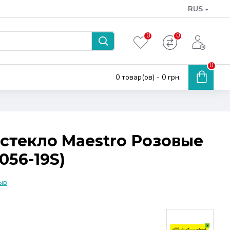
RUS
0
0
0
0 товар(ов) - 0 грн.
стекло Maestro Розовые
056-19S)
ыв