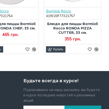
Rocco
Bormioli Rocco
7321754
419320F77321757
ля пиццы Bormioli
Блюдо для пиццы Bormioli
ONDA CHEF, 33 см.
Rocco RONDA PIZZA
CUTTER, 33 см.
465 грн.
355 грн.
ь
Купить
Будьте всегда в курсе!
Подписавшись на нашу рассылку, вы будете
в курсе последних новостей и рекламных
акций.