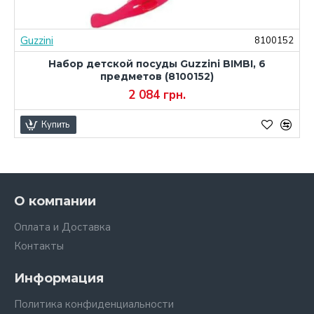
Guzzini
2
8100152
Набор детской посуды Guzzini BIMBI, 6
предметов (8100152)
2 084 грн.
Купить
О компании
Оплата и Доставка
Контакты
Информация
Политика конфиденциальности