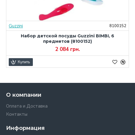
Guzzini
2
8100152
Набор детской посуды Guzzini BIMBI, 6
предметов (8100152)
2 084 грн.
Купить
О компании
Оплата и Доставка
Контакты
Информация