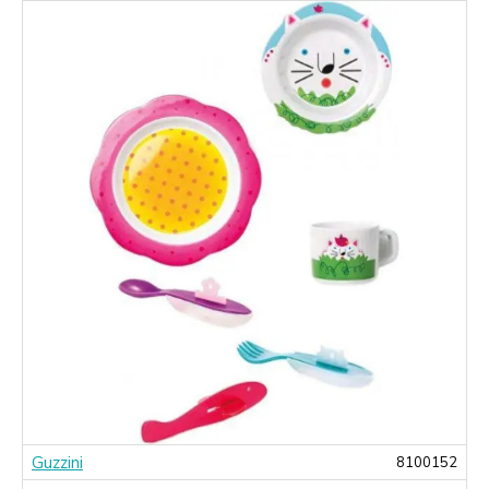
Guzzini
2
8100152