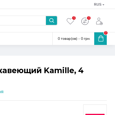
RUS
0
0
0
0 товар(ов) - 0 грн.
авеющий Kamille, 4
ыв