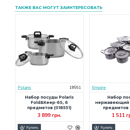
ТАКЖЕ ВАС МОГУТ ЗАИНТЕРЕСОВАТЬ
Polaris
Empire
546
18551
Набор посуды Polaris
Набор по
ета
Fold&Keep-6S, 6
нержавеющий E
предметов (018551)
предметов 
3 899 грн.
1 511 г
Купить
Купить