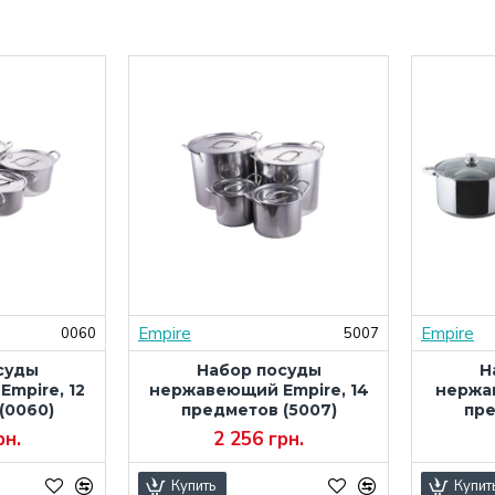
Empire
Empire
0060
5007
суды
Набор посуды
Н
mpire, 12
нержавеющий Empire, 14
нержа
(0060)
предметов (5007)
пре
рн.
2 256 грн.
Купить
Купит