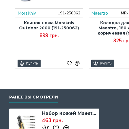
MoraKniv
Maestro
000
191-250062
MR-
ura
Клинок ножа Morakniv
Колодка дл
,
Outdoor 2000 (191-250062)
Maestro, 180 x
S-
коричневая (
899 грн.
325 гр
Купить
Купить
РАНЕЕ ВЫ СМОТРЕЛИ
Набор ножей Maestro Rainbow, 7 ед. (MR-1407)
463 грн.