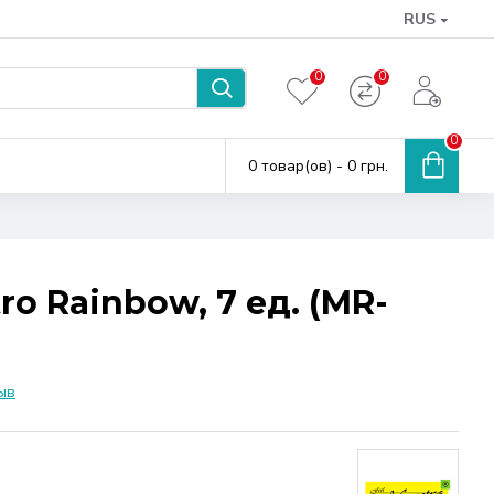
RUS
0
0
0
0 товар(ов) - 0 грн.
o Rainbow, 7 ед. (MR-
ыв