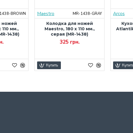
Maestro
Arcos
1438-BROWN
MR-1438-GRAY
я ножей
Колодка для ножей
Кухо
 110 мм.,
Maestro, 180 x 110 мм.,
Atlanti
MR-1438)
серая (MR-1438)
н.
325 грн.
Купить
Купит