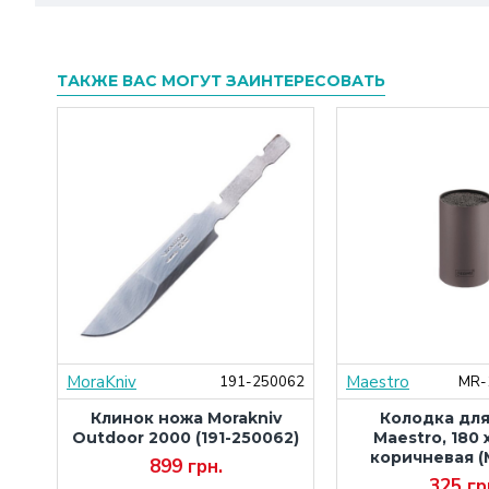
ТАКЖЕ ВАС МОГУТ ЗАИНТЕРЕСОВАТЬ
MoraKniv
Maestro
000
191-250062
MR-
ura
Клинок ножа Morakniv
Колодка дл
,
Outdoor 2000 (191-250062)
Maestro, 180 x
S-
коричневая (
899 грн.
325 гр