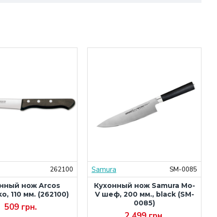
Samura
262100
SM-0085
нный нож Arcos
Кухонный нож Samura Mo-
ko, 110 мм. (262100)
V шеф, 200 мм., black (SM-
0085)
509 грн.
2 499 грн.