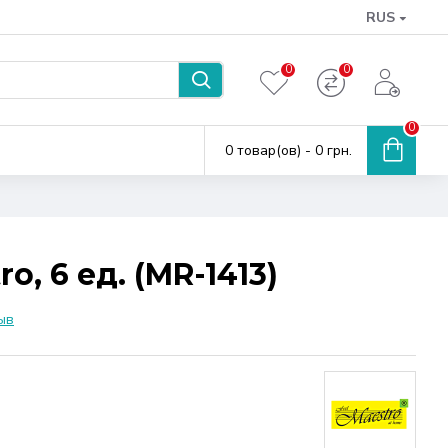
RUS
0
0
0
0 товар(ов) - 0 грн.
, 6 ед. (MR-1413)
ыв