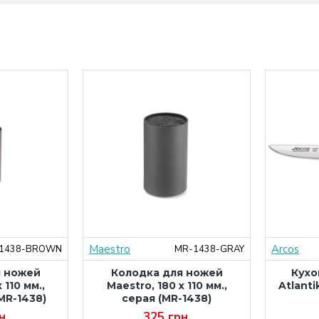
Maestro
Arcos
1438-BROWN
MR-1438-GRAY
я ножей
Колодка для ножей
Кухо
 110 мм.,
Maestro, 180 x 110 мм.,
Atlanti
MR-1438)
серая (MR-1438)
н.
325 грн.