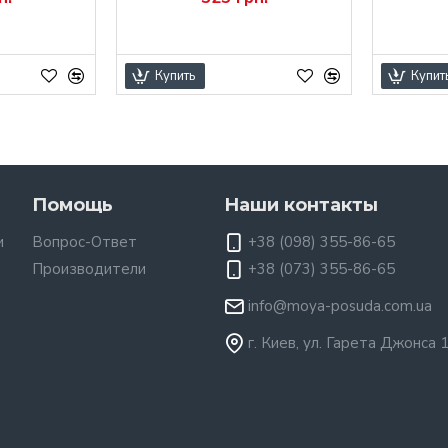
Купить
Купит
Помощь
Наши контакты
и
Вопрос-Ответ
+38 (098) 355-86-65
Производители
+38 (073) 355-86-65
info@moya-posuda.com.ua
г. Киев, ул. Гарета Джонса 