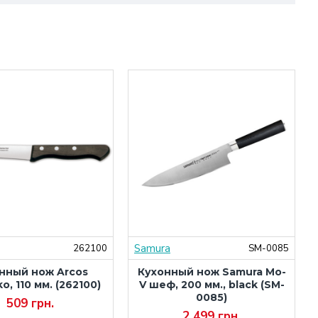
Samura
262100
SM-0085
нный нож Arcos
Кухонный нож Samura Mo-
ko, 110 мм. (262100)
V шеф, 200 мм., black (SM-
0085)
509 грн.
2 499 грн.