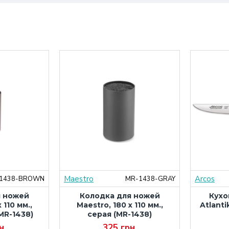
Maestro
Arcos
1438-BROWN
MR-1438-GRAY
я ножей
Колодка для ножей
Кухо
 110 мм.,
Maestro, 180 x 110 мм.,
Atlanti
MR-1438)
серая (MR-1438)
н.
325 грн.