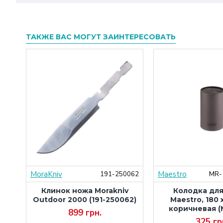
ТАКЖЕ ВАС МОГУТ ЗАИНТЕРЕСОВАТЬ
MoraKniv
Maestro
000
191-250062
MR-
ura
Клинок ножа Morakniv
Колодка дл
,
Outdoor 2000 (191-250062)
Maestro, 180 x
S-
коричневая (
899 грн.
325 гр