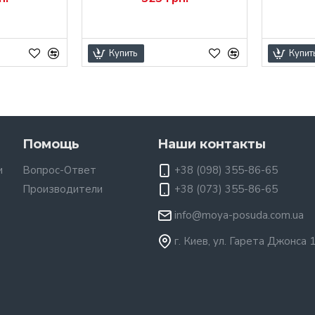
Купить
Купит
Помощь
Наши контакты
и
Вопрос-Ответ
+38 (098) 355-86-65
Производители
+38 (073) 355-86-65
info@moya-posuda.com.ua
г. Киев, ул. Гарета Джонса 