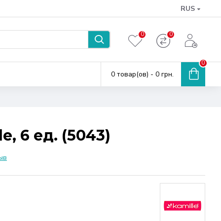
RUS
0
0
0
0 товар(ов) - 0 грн.
, 6 ед. (5043)
ыв