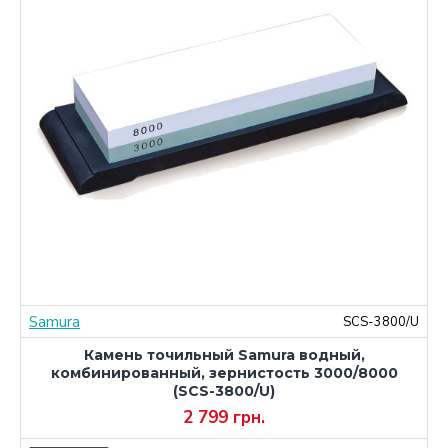
Samura
M
SCS-3800/U
Камень точильный Samura водный,
комбинированный, зернистость 3000/8000
(SCS-3800/U)
2 799 грн.