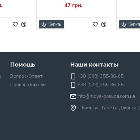
.
47 грн.
Купить
Купит
Помощь
Наши контакты
и
Вопрос-Ответ
+38 (098) 355-86-65
Производители
+38 (073) 355-86-65
info@moya-posuda.com.ua
г. Киев, ул. Гарета Джонса 