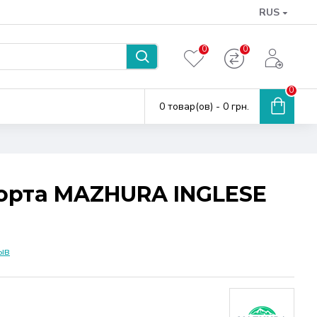
RUS
0
0
0
0 товар(ов) - 0 грн.
орта MAZHURA INGLESE
ыв