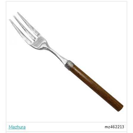
Mazhura
3
mz462213