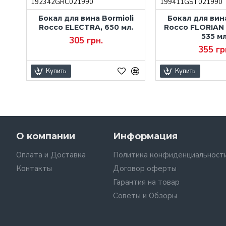
192342GRC021990
199411GST021990
li
Бокал для вина Bormioli
Бокал для вина
.
Rocco ELECTRA, 650 мл.
Rocco FLORIAN 
535 мл
305 грн.
355 гр
Купить
Купить
О компании
Информация
Оплата и Доставка
Политика конфиденциальност
Контакты
Договор оферты
Гарантия на товар
Советы и Обзоры