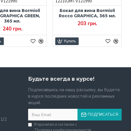
TV121990
122102MTV121990
для вина Bormioli
Бокал для вина Bormioli
 GRAPHICA GREEN,
Rocco GRAPHICA, 365 мл.
365 мл.
203 грн.
240 грн.
ь
Купить
Будьте всегда в курсе!
Подписавшись на нашу рассылку, вы будете
в курсе последних новостей и рекламных
акций.
ПОДПИСАТЬСЯ
11/2
Я прочитал и согласен с
Политика конфиденциальности