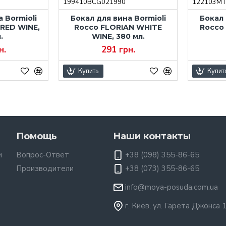
199410BCG021990
122103M
 Bormioli
Бокал для вина Bormioli
Бокал 
RED WINE,
Rocco FLORIAN WHITE
Rocco
.
WINE, 380 мл.
н.
291 грн.
Купить
Купит
Помощь
Наши контакты
и
Вопрос-Ответ
+38 (098) 355-86-65
Производители
+38 (073) 355-86-65
info@moya-posuda.com.ua
г. Киев, ул. Гарета Джонса 