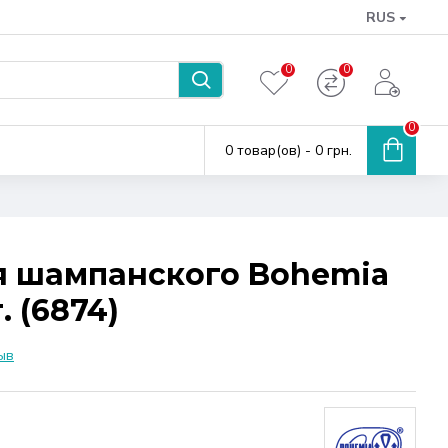
RUS
0
0
0
0 товар(ов) - 0 грн.
я шампанского Bohemia
. (6874)
ыв