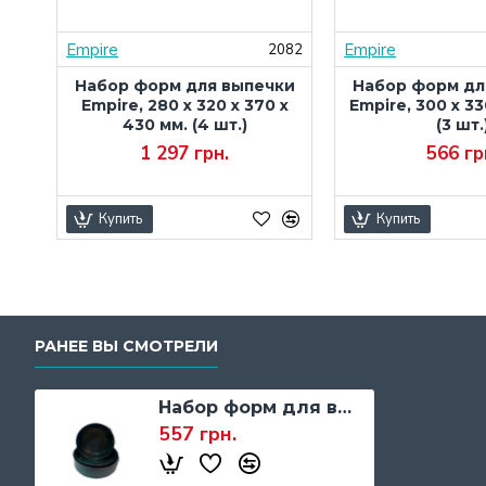
Empire
Empire
833
2082
ки
Набор форм для выпечки
Набор форм дл
мм.
Empire, 280 x 320 x 370 x
Empire, 300 x 33
430 мм. (4 шт.)
(3 шт.
1 297 грн.
566 гр
Купить
Купить
РАНЕЕ ВЫ СМОТРЕЛИ
Набор форм для выпечки Empire, 240 x 260 x 280 мм. (3 шт.)
557 грн.