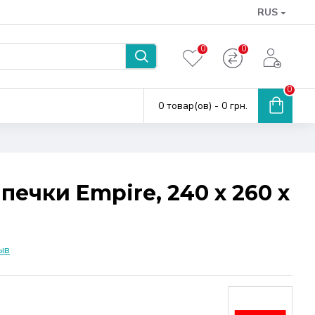
RUS
0
0
0
0 товар(ов) - 0 грн.
ечки Empire, 240 x 260 x
ыв