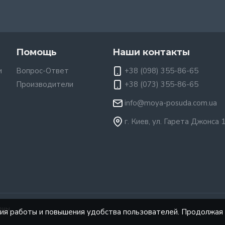
Помощь
Наши контакты
и
Вопрос-Ответ
+38 (098) 355-86-65
Производители
+38 (073) 355-86-65
info@moya-posuda.com.ua
г. Киев, ул. Гарета Джонса 
ены.
ния работы и повышения удобства пользователей. Продолжая 