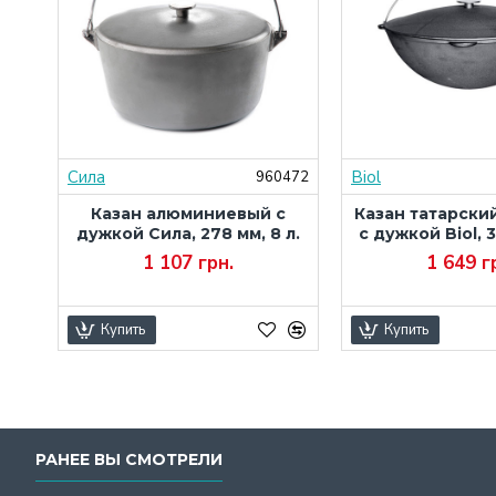
Сила
Biol
471
960472
с
Казан алюминиевый с
Казан татарски
л.
дужкой Сила, 278 мм, 8 л.
с дужкой Biol, 3
1 107 грн.
1 649 г
Купить
Купить
РАНЕЕ ВЫ СМОТРЕЛИ