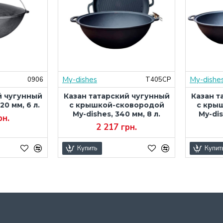
My-dishes
My-dishe
0906
Т405СР
й чугунный
Казан татарский чугунный
Казан т
20 мм, 6 л.
с крышкой-сковородой
с кры
My-dishes, 340 мм, 8 л.
My-dis
рн.
2 217 грн.
Купить
Купит