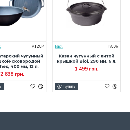
s
Biol
V12CP
КС06
атарский чугунный
Казан чугунный с литой
шкой-сковородой
крышкой Biol, 290 мм, 6 л.
hes, 400 мм, 12 л.
1 499 грн.
2 638 грн.
ь
Купить