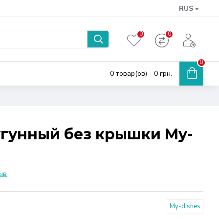
RUS
0
0
0
0 товар(ов) - 0 грн.
угунный без крышки My-
ыв
My-dishes