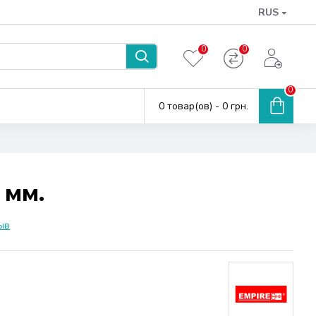
RUS
0
0
0
0 товар(ов) - 0 грн.
 мм.
ыв