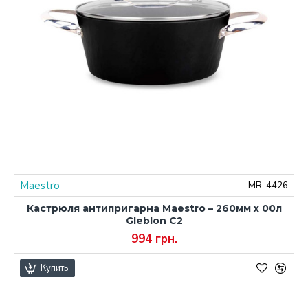
Maestro
0
MR-4426
Кастрюля антипригарна Maestro – 260мм x 00л
Gleblon C2
994 грн.
Купить