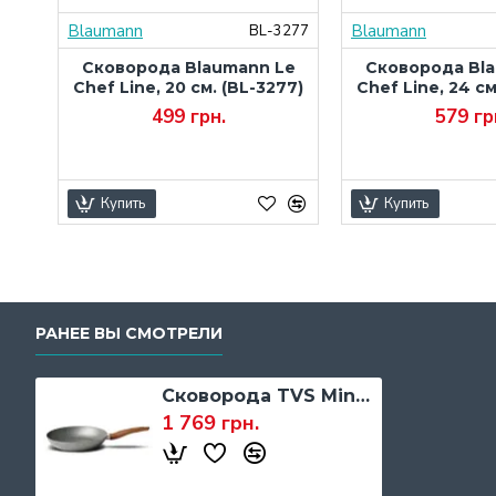
Blaumann
Blaumann
524
BL-3277
ая
Сковорода Blaumann Le
Сковорода Bl
л
Chef Line, 20 см. (BL-3277)
Chef Line, 24 см
499 грн.
579 гр
Купить
Купить
РАНЕЕ ВЫ СМОТРЕЛИ
Сковорода TVS Mineralia Eco Induction, 28 см. (BS279282910301)
1 769 грн.