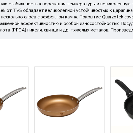
ую стабильность к перепадам температуры и великолепную 
k от TVS обладает великолепной устойчивостью к царапинам
 несколько слоёв с эффектом камня. Покрытие Quarzotek соч
овышенной эффективностью и особой износостойкостью.Посуда 
ота (PFOA),никеля, свинца и др. тяжелых металов. Произведе