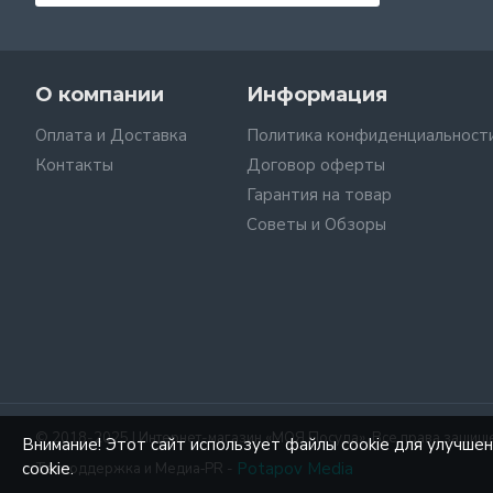
О компании
Информация
Оплата и Доставка
Политика конфиденциальност
Контакты
Договор оферты
Гарантия на товар
Советы и Обзоры
© 2018-2025 | Интернет-магазин «МОЯ Посуда». Все права защищ
Внимание! Этот сайт использует файлы cookie для улучше
cookie.
Potapov Media
Техподдержка и Mедиа‑PR -