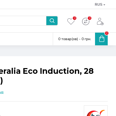
RUS
0
0
0
0 товар(ов) - 0 грн.
alia Eco Induction, 28
)
ыв
1