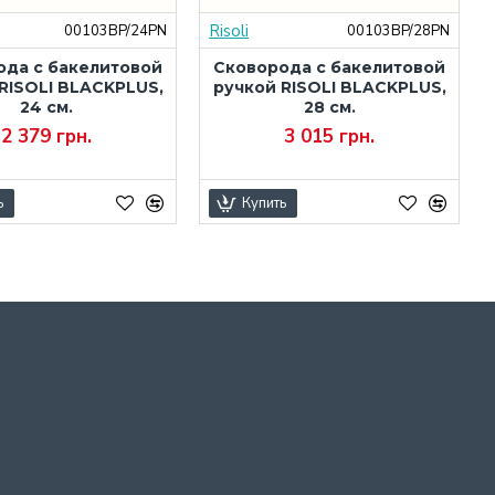
Risoli
00103BP/24PN
00103BP/28PN
ода c бакелитовой
Сковорода c бакелитовой
RISOLI BLACKPLUS,
ручкой RISOLI BLACKPLUS,
24 см.
28 см.
2 379 грн.
3 015 грн.
ь
Купить