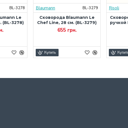
Blaumann
Risoli
BL-3278
BL-3279
aumann Le
Сковорода Blaumann Le
Сковор
. (BL-3278)
Chef Line, 28 см. (BL-3279)
ручкой 
н.
655 грн.
Купить
Купит