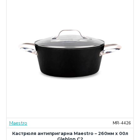
Maestro
0
MR-4426
Кастрюля антипригарна Maestro – 260мм x 00л
Gleblon C2