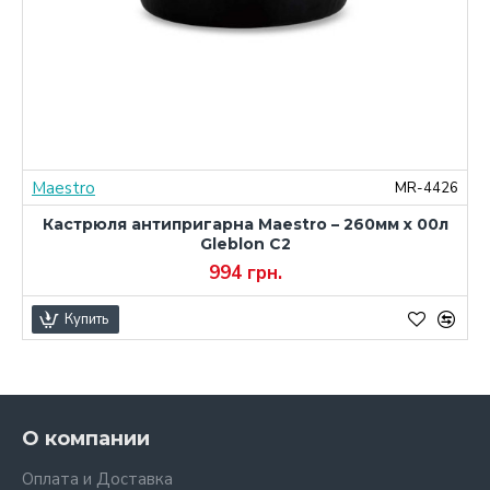
Maestro
0
MR-4426
Кастрюля антипригарна Maestro – 260мм x 00л
Gleblon C2
994 грн.
Купить
О компании
Оплата и Доставка