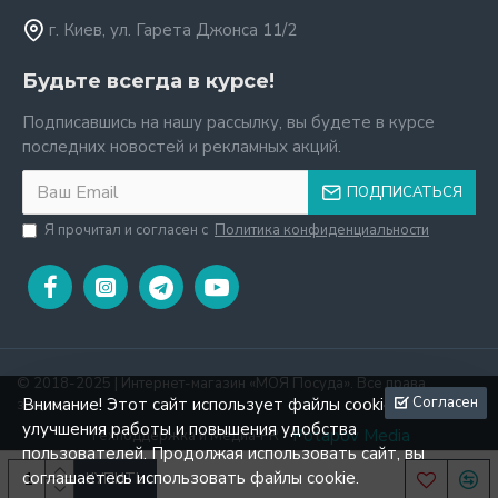
г. Киев, ул. Гарета Джонса 11/2
Будьте всегда в курсе!
Подписавшись на нашу рассылку, вы будете в курсе
последних новостей и рекламных акций.
ПОДПИСАТЬСЯ
Я прочитал и согласен с
Политика конфиденциальности
© 2018-2025 | Интернет-магазин «МОЯ Посуда». Все права
Согласен
Внимание! Этот сайт использует файлы cookie для
защищены.
улучшения работы и повышения удобства
Potapov Media
Техподдержка и Mедиа‑PR -
пользователей. Продолжая использовать сайт, вы
соглашаетесь использовать файлы cookie.
КУПИТЬ