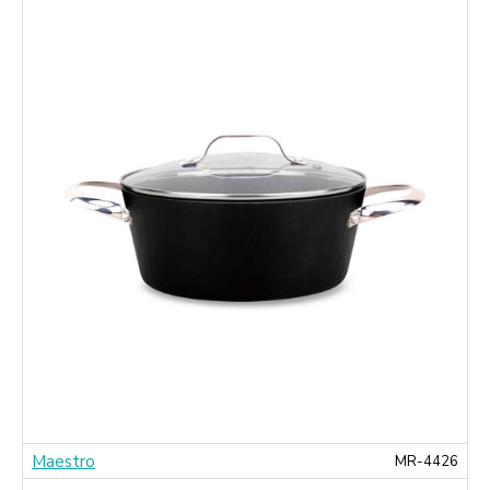
Maestro
0
MR-4426