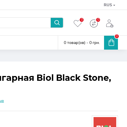
RUS
0
0
0
0 товар(ов) - 0 грн.
арная Biol Black Stone,
ыв