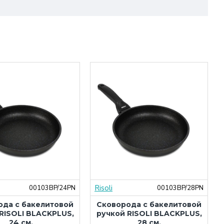
Risoli
00103BP/24PN
00103BP/28PN
ода c бакелитовой
Сковорода c бакелитовой
RISOLI BLACKPLUS,
ручкой RISOLI BLACKPLUS,
24 см.
28 см.