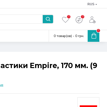
RUS
0
0
0
0 товар(ов) - 0 грн.
астики Empire, 170 мм. (9
ыв