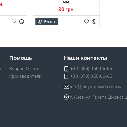
мм.
н.
90 грн.
Купить
Помощь
Наши контакты
и
Вопрос-Ответ
+38 (098) 355-86-65
Производители
+38 (073) 355-86-65
info@moya-posuda.com.ua
г. Киев, ул. Гарета Джонса 