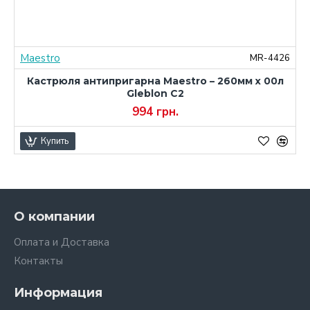
Maestro
0
MR-4426
Кастрюля антипригарна Maestro – 260мм x 00л
Gleblon C2
994 грн.
Купить
О компании
Оплата и Доставка
Контакты
Информация