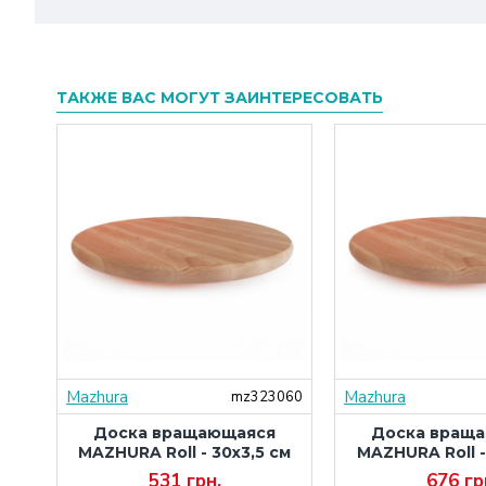
ТАКЖЕ ВАС МОГУТ ЗАИНТЕРЕСОВАТЬ
Mazhura
Mazhura
958
mz323060
 с
Доска вращающаяся
Доска вращ
41
MAZHURA Roll - 30х3,5 см
MAZHURA Roll -
531 грн.
676 гр