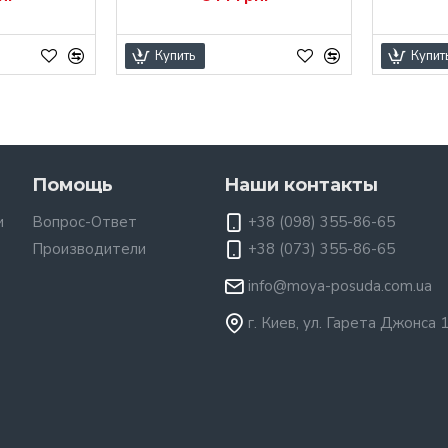
Купить
Купит
Помощь
Наши контакты
и
Вопрос-Ответ
+38 (098) 355-86-65
Производители
+38 (073) 355-86-65
info@moya-posuda.com.ua
г. Киев, ул. Гарета Джонса 