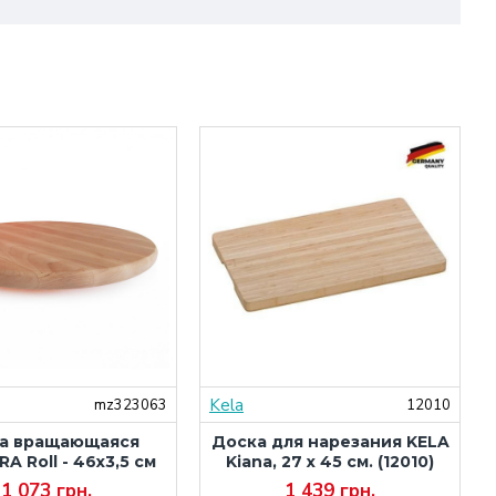
Kela
mz323063
12010
а вращающаяся
Доска для нарезания KELA
A Roll - 46х3,5 см
Kiana, 27 х 45 см. (12010)
1 073 грн.
1 439 грн.