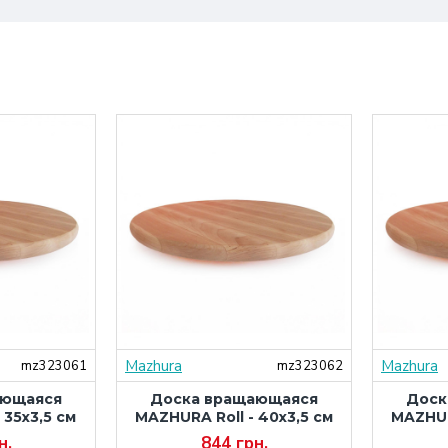
Mazhura
Mazhura
mz323061
mz323062
ающаяся
Доска вращающаяся
Доск
 35х3,5 см
MAZHURA Roll - 40х3,5 см
MAZHUR
н.
844 грн.