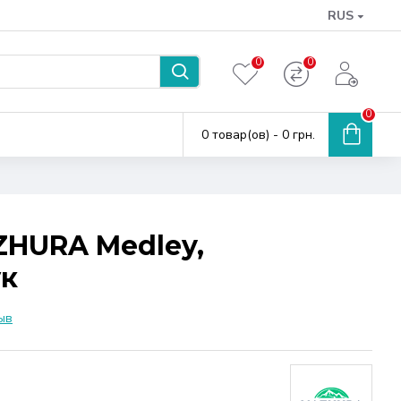
RUS
0
0
0
0 товар(ов) - 0 грн.
ZHURA Medley,
ук
ыв